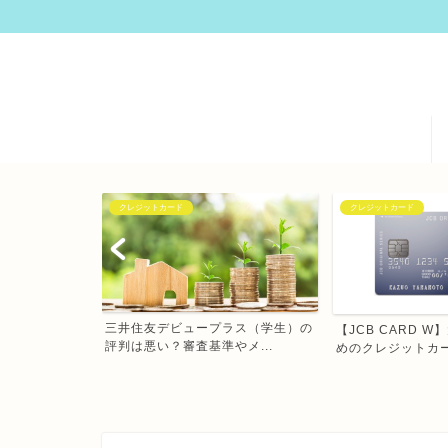
クレジットカード
動画配信サービス
ラス（学生）の
【JCB CARD W】大学生におすす
【2020年版】オ
メ...
めのクレジットカー...
画配信サービス（VO