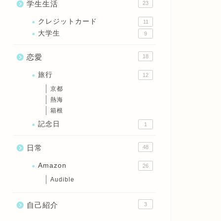
学生生活
23
クレジットカード
11
大学生
9
恋愛
18
旅行
12
京都
熱海
箱根
記念日
1
日常
48
Amazon
26
Audible
自己紹介
3