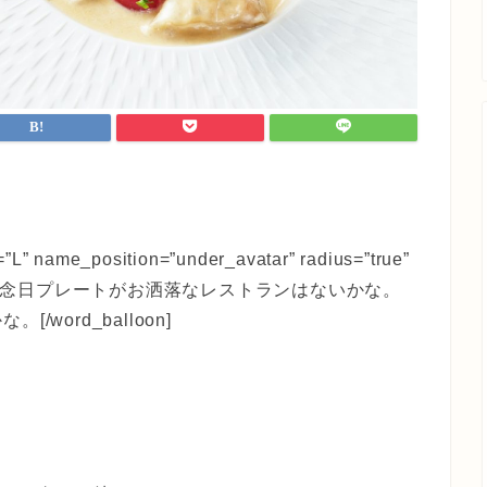
=”L” name_position=”under_avatar” radius=”true”
ow=”true”]記念日プレートがお洒落なレストランはないかな。
ord_balloon]