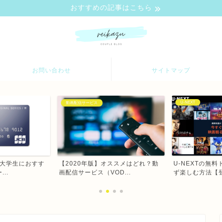
おすすめの記事はこちら
お問い合わせ
サイトマップ
U-NEXT
クレジットカード
三井住友デビュ
ススメはどれ？動
U-NEXTの無料トライアルを失敗せ
評判は悪い？審査
D...
ず楽しむ方法【登録方...