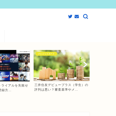
クレジットカード
動画配信サービス
ープラス（学生）の
【JCB CARD W】大学生におすす
【2020年版
基準やメ...
めのクレジットカー...
画配信サービス（