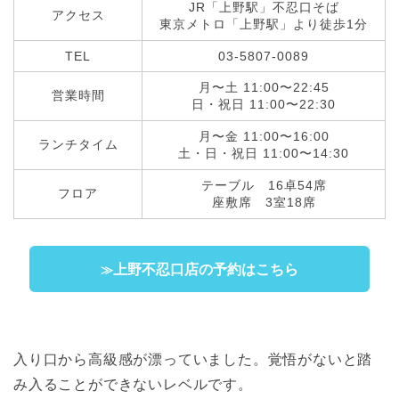
JR「上野駅」不忍口そば
アクセス
東京メトロ「上野駅」より徒歩1分
TEL
03-5807-0089
月〜土 11:00〜22:45
営業時間
日・祝日 11:00〜22:30
月〜金 11:00〜16:00
ランチタイム
土・日・祝日 11:00〜14:30
テーブル 16卓54席
フロア
座敷席 3室18席
上野不忍口店の予約はこちら
≫
入り口から高級感が漂っていました。覚悟がないと踏
み入ることができないレベルです。