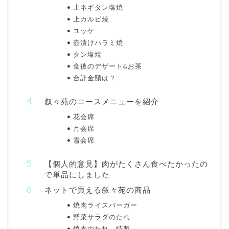
上ネギタン塩焼
上カルビ焼
ユッケ
壺漬けハラミ焼
タン塩焼
食後のデザート&お茶
合計金額は？
叙々苑のコースメニューを紹介
花会席
月会席
雪会席
【個人的意見】肉がたくさん食べたかったの
で単品にしました
ネットで買える叙々苑の商品
焼肉ライスバーガー
野菜サラダのたれ
焼肉のたれ 特製