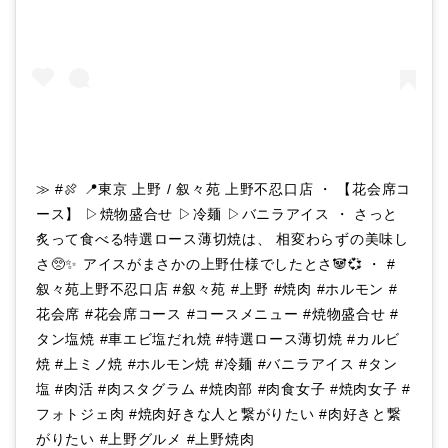
≫ #🍖 📍東京 上野 / 叙々苑 上野不忍口店 ・ 【花会席コ
ース】 ▷焼物盛合せ ▷冷麺 ▷バニラアイス ・ さっと
炙って食べる特選ロース薄切焼は、 相変わらずの美味し
さ🥺✨ アイスがまさかの上野仕様でしたとさ🐼💞 ・ #
叙々苑上野不忍口店 #叙々苑 #上野 #焼肉 #ホルモン #
花会席 #花会席コース #コースメニュー #焼物盛合せ #
タン塩焼 #車エビ塩だれ焼 #特選ロース薄切焼 #カルビ
焼 #上ミノ焼 #ホルモン焼 #冷麺 #バニラアイス #タン
塩 #肉活 #肉スタグラム #焼肉部 #肉食女子 #焼肉女子 #
フォトジェ肉 #焼肉好きな人と繋がりたい #肉好きと繋
がりたい #上野グルメ #上野焼肉