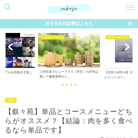
おすすめの記事はこちら
クレジットカード
動画配信サービス
プラス（学生）の評判は
【JCB CARD W】大学生におすすめのク
【2020年版】オスス
...
レジットカー...
サービス（VOD...
日常
【叙々苑】単品とコースメニューどち
らがオススメ？【結論：肉を多く食べ
るなら単品です】