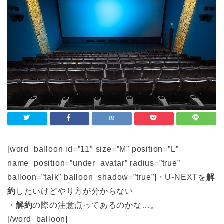
[word_balloon id=”11″ size=”M” position=”L”
name_position=”under_avatar” radius=”true”
balloon=”talk” balloon_shadow=”true”]・U-NEXTを
解
約
したいけどやり方が分からない
・
解約
の際の注意点ってあるのかな…。
[/word_balloon]