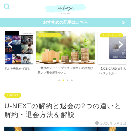
おすすめの記事はこちら
ットカード
クレジットカード
動画配信サービ
デビュープラス（学生）の評判は
【JCB CARD W】大学生におすすめのク
【2020年版
査基準やメ...
レジットカー...
サービス（VOD.
U-NEXT
U-NEXTの解約と退会の2つの違いと
解約・退会方法を解説
2020年6月1日