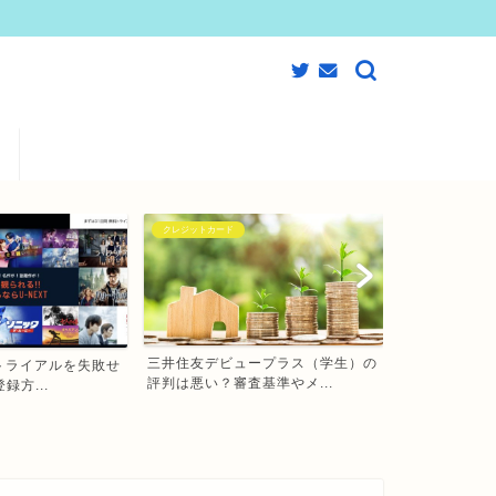
クレジットカード
動画配信サービス
ープラス（学生）の
【JCB CARD W】大学生におすす
【2020年版
基準やメ...
めのクレジットカー...
画配信サービス（