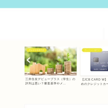
クレジットカード
動画配信サービス
ラス（学生）の
【JCB CARD W】大学生におすす
【2020年版】オ
メ...
めのクレジットカー...
画配信サービス（VO