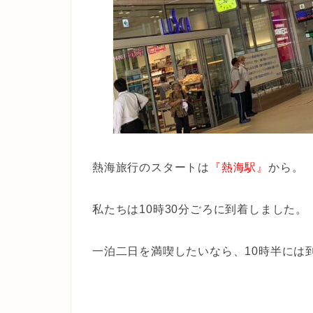
熱海旅行のスタートは
『熱海駅』
から。
私たちは10時30分ごろに到着しました。
一泊二日を満喫したいなら、
10時半
には