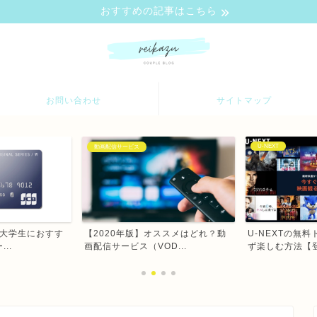
おすすめの記事はこちら
お問い合わせ
サイトマップ
U-NEXT
クレジットカード
三井住友デビュ
ススメはどれ？動
U-NEXTの無料トライアルを失敗せ
評判は悪い？審査
D...
ず楽しむ方法【登録方...