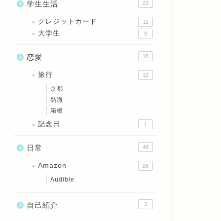
学生生活
23
クレジットカード
11
大学生
9
恋愛
18
旅行
12
京都
熱海
箱根
記念日
1
日常
48
Amazon
26
Audible
自己紹介
3