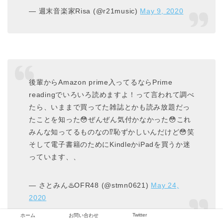
— 週末音楽家Risa (@r21music)
May 9, 2020
後輩からAmazon prime入ってるならPrime
readingでいろいろ読めますよ！って言われて調べ
たら、いままで買ってた雑誌とかも読み放題だっ
たことを知った😳ぜんぜん気付かなかった😳これ
みんな知ってるものなの⁉︎恥ずかしいんだけど😳笑
そして電子書籍のためにKindleかiPadを買うか迷
っています、、
— さとみん♨️OFR48 (@stmn0621)
May 24,
2020
Twitter
ホーム
お問い合わせ