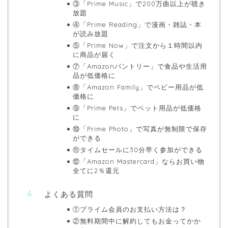
③「Prime Music」で200万曲以上が聴き
放題
④「Prime Reading」で漫画・雑誌・本
が読み放題
⑤「Prime Now」で注文から１時間以内
に商品が届く
⑦「Amazonパントリー」で食品や生活用
品が低価格に
⑧「Amazon Family」でベビー用品が低
価格に
⑨「Prime Pets」でペット用品が低価格
に
⑩「Prime Photo」で写真が無制限で保存
ができる
⑪タイムセールに30分早く参加ができる
⑫「Amazon Mastercard」ならお買い物
全てに2％還元
よくある質問
①プライム会員のお支払い方法は？
②無料期間中に解約してもお金ってかか