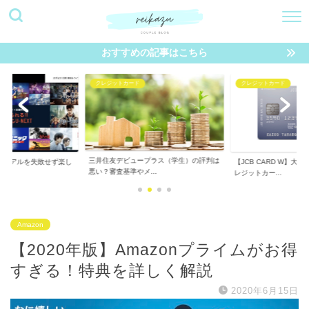
おすすめの記事はこちら
クレジットカード
動画配信サービス
プラス（学生）の評判は
【JCB CARD W】大学生におすすめのク
【2020年版】オスス
..
レジットカー...
サービス（VOD...
Amazon
【2020年版】Amazonプライムがお得
すぎる！特典を詳しく解説
2020年6月15日