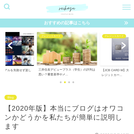
おすすめの記事はこちら
クレジットカード
クレジットカード
三井住友デビュープラス（学生）の評判は
トライアルを失敗せず楽し
【JCB CARD W】大
悪い？審査基準やメ...
レジットカー...
Blog
【2020年版】本当にブログはオワコ
ンかどうかを私たちが簡単に説明し
ます