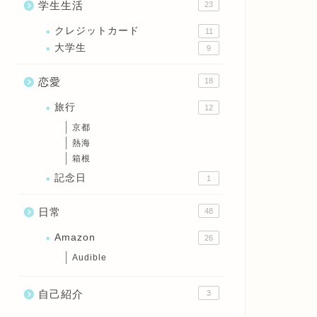
学生生活
23
クレジットカード
11
大学生
9
恋愛
18
旅行
12
京都
熱海
箱根
記念日
1
日常
48
Amazon
26
Audible
自己紹介
3