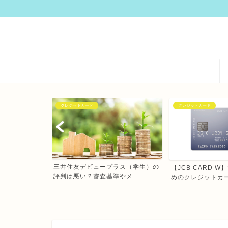
クレジットカード
クレジットカード
三井住友デビュープラス（学生）の
ライアルを失敗せ
【JCB CARD 
評判は悪い？審査基準やメ...
..
めのクレジットカー.