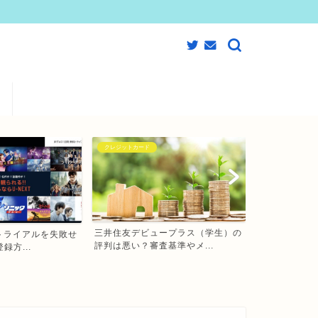
クレジットカード
クレジットカード
三井住友デビュープラス（学生）の
料トライアルを失敗せ
【JCB CA
評判は悪い？審査基準やメ...
録方...
めのクレジット