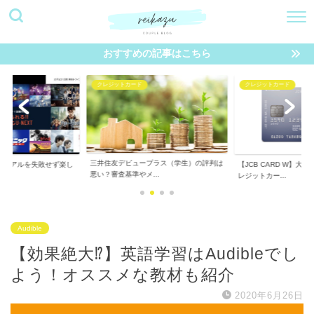
おすすめの記事はこちら
クレジットカード
クレジットカード
三井住友デビュープラス（学生）の評判は
し
【JCB CARD W】大学生におすすめのク
悪い？審査基準やメ...
レジットカー...
Audible
【効果絶大⁉︎】英語学習はAudibleでし
よう！オススメな教材も紹介
2020年6月26日