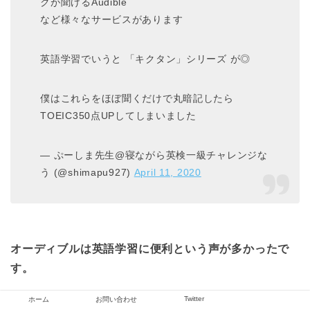
クが聞けるAudible
など様々なサービスがあります
英語学習でいうと 「キクタン」シリーズ が◎
僕はこれらをほぼ聞くだけで丸暗記したら
TOEIC350点UPしてしまいました
— ぷーしま先生@寝ながら英検一級チャレンジな
う (@shimapu927)
April 11, 2020
オーディブルは英語学習に便利という声が多かったで
す。
Twitter
ホーム
お問い合わせ
また、聞くだけで
TOEICで350点もUP
している人もい